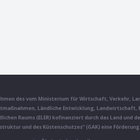
men des vom Ministerium für Wirtschaft, Verkehr, Lan
aßnahmen, Ländliche Entwicklung, Landwirtschaft, Er
ndlichen Raums (ELER) kofinanziert durch das Land un
struktur und des Küstenschutzes“ (GAK) eine Förderung 