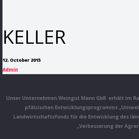
KELLER
12. October 2015
Admin
Unser Unternehmen Weingut Mann GbR erhält im Rah
pfälzischen Entwicklungsprogramms „Umweltm
Landwirtschaftsfonds für die Entwicklung des lä
„Verbesserung der Agrar