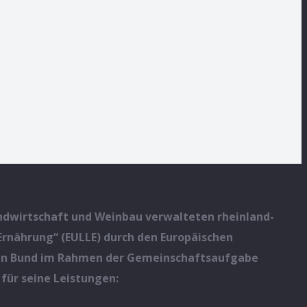
dwirtschaft und Weinbau verwalteten rheinland-
nährung“ (EULLE) durch den Europäischen
d den Bund im Rahmen der Gemeinschaftsaufgabe
für seine Leistungen: